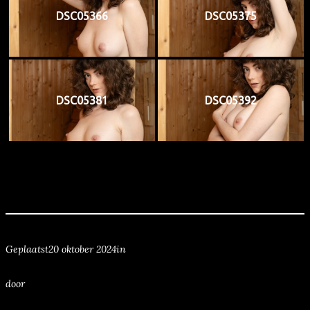
DSC05366
DSC05375
DSC05381
DSC05392
Geplaatst
20 oktober 2024
in
door