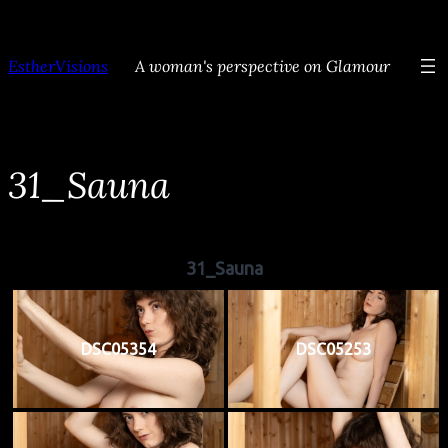
Ga
naar
EstherVisions
A woman's perspective on Glamour
de
inhoud
31_Sauna
31_Sauna
DSC05354
DSC05253